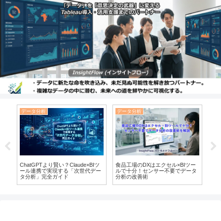
データ分析
データ分析
デ
op
ChatGPTより賢い？Claude×BIツ
食品工場のDXはエクセル×BIツー
【20
説！
ール連携で実現する「次世代デー
ルで十分！センサー不要でデータ
徹
較・
タ分析」完全ガイド
分析の改善術
ぶ
ュ