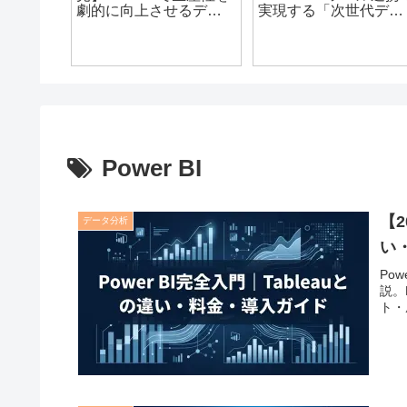
説！有
の活用で「眠れるデー
削減した3社の実例｜
ower
タ」を「価値ある情
小企業がデータ活用を
メリットを
報」に変える方法とは
成功させる完全ロード
ュー
マップ【2026年最新
Power BI
【2
データ分析
い
Po
説。
ト・