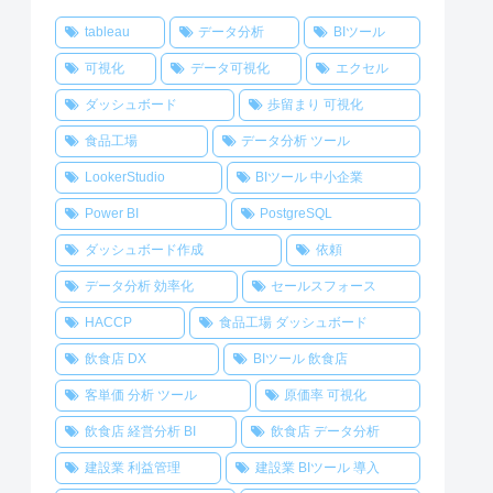
tableau
データ分析
BIツール
可視化
データ可視化
エクセル
ダッシュボード
歩留まり 可視化
食品工場
データ分析 ツール
LookerStudio
BIツール 中小企業
Power BI
PostgreSQL
ダッシュボード作成
依頼
データ分析 効率化
セールスフォース
HACCP
食品工場 ダッシュボード
飲食店 DX
BIツール 飲食店
客単価 分析 ツール
原価率 可視化
飲食店 経営分析 BI
飲食店 データ分析
建設業 利益管理
建設業 BIツール 導入