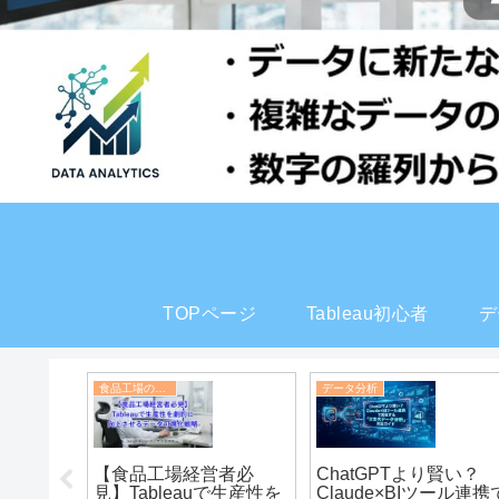
TOPページ
Tableau初心者
デ
食品工場の分析・可視化
Tableau初心者
ableau
食品工場の未来を拓く
Tableauダッシュボー
ditionを
データ可視化：Tableau
導入で残業を月30時間