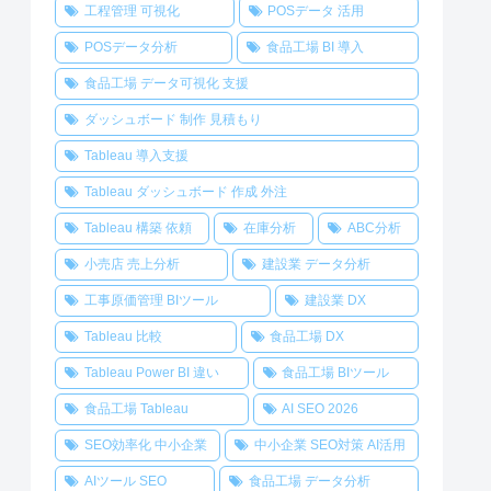
工程管理 可視化
POSデータ 活用
POSデータ分析
食品工場 BI 導入
食品工場 データ可視化 支援
ダッシュボード 制作 見積もり
Tableau 導入支援
Tableau ダッシュボード 作成 外注
Tableau 構築 依頼
在庫分析
ABC分析
小売店 売上分析
建設業 データ分析
工事原価管理 BIツール
建設業 DX
Tableau 比較
食品工場 DX
Tableau Power BI 違い
食品工場 BIツール
食品工場 Tableau
AI SEO 2026
SEO効率化 中小企業
中小企業 SEO対策 AI活用
AIツール SEO
食品工場 データ分析