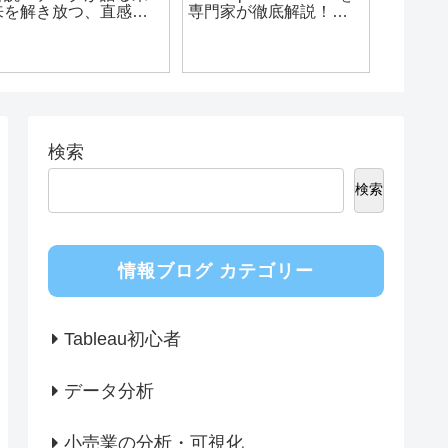
HACCP時代の食品安
Excelの限界を超えて：
【2026
全：データ解析と可視
データ分析と可視化の
vs Po
化で実現する「見えな
未来へ Tableauへのロー
中小企
いリスク」の可視化と
ドマップ
ぶべき
nsightFlowの役割
検索
検索
情報ブログ カテゴリー
Tableau初心者
データ分析
小売業の分析・可視化