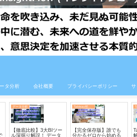
ータ分析
会社概要
プライバシーポリシー
サ
データ分析
Tableau初心者
ド
食品工場のDXはエクセ
ル×BIツールで十分！セ