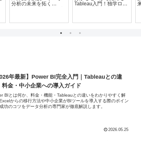
中
ンサー不要でデータ分
【日本のスーパーマー
析の改善術
ケット必見】Tableau導
入で売上爆増！データ
】
分析・可視化の秘訣を
徹底解説
I
026年最新】Power BI完全入門｜Tableauとの違
・料金・中小企業への導入ガイド
wer BIとは何か、料金・機能・Tableauとの違いをわかりやすく解
Excelからの移行方法や中小企業がBIツールを導入する際のポイン
成功のコツをデータ分析の専門家が徹底解説します。
2026.05.25