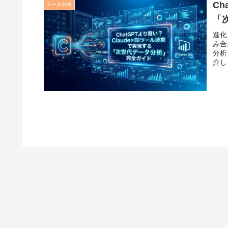
Ch
データ分析
「
進化
み合
分析
介し