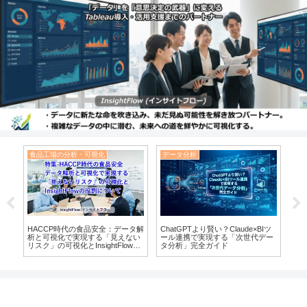
食品工場の分析・可視化
データ分析
Ta
人気
au
HACCP時代の食品安全：データ解
ChatGPTより賢い？Claude×BIツ
Lo
と
析と可視化で実現する「見えない
ール連携で実現する「次世代デー
選
リスク」の可視化とInsightFlowの
タ分析」完全ガイド
役割