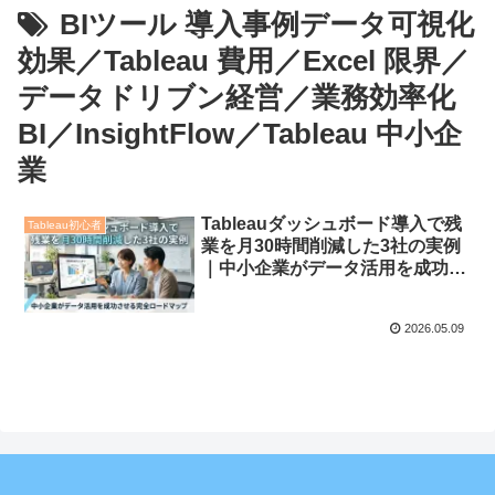
BIツール 導入事例データ可視化
効果／Tableau 費用／Excel 限界／
データドリブン経営／業務効率化
BI／InsightFlow／Tableau 中小企
業
Tableauダッシュボード導入で残
Tableau初心者
業を月30時間削減した3社の実例
｜中小企業がデータ活用を成功さ
せる完全ロードマップ【2026年
最新】
2026.05.09