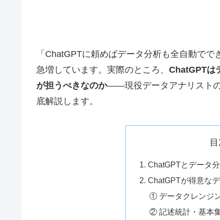
「ChatGPTに頼めばデータ分析も全自動で
急増しています。実際のところ、
ChatGP
が担うべきなのか
——現役データアナリスト
底解説します。
目
1. ChatGPTとデー
2. ChatGPTが得意
① データクレンジ
② 記述統計・基本