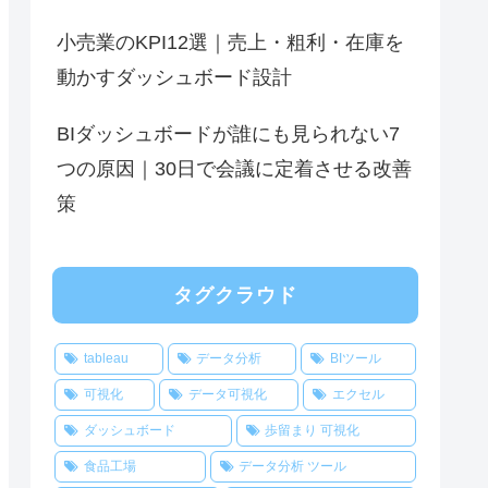
小売業のKPI12選｜売上・粗利・在庫を
動かすダッシュボード設計
BIダッシュボードが誰にも見られない7
つの原因｜30日で会議に定着させる改善
策
タグクラウド
tableau
データ分析
BIツール
可視化
データ可視化
エクセル
ダッシュボード
歩留まり 可視化
食品工場
データ分析 ツール