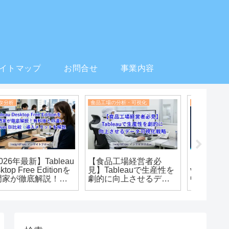
イトマップ
お問合せ
事業内容
データ分析
食品工場の分析・可視化
Tableau初
【2026年版】デジタル
HACCP時代の食品安
【日本
化・AI導入補助金でBIツ
全：データ解析と可視
ケット必
ールを導入する完全ガ
化で実現する「見えな
入で売
ド｜Tableau・Power
いリスク」の可視化と
分析・
BI対応
InsightFlowの役割
徹底解