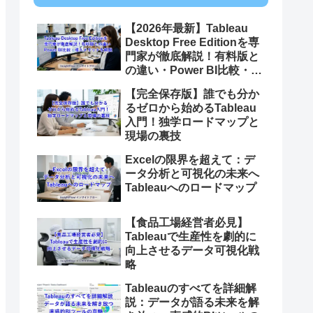
【2026年最新】Tableau
Desktop Free Editionを専
門家が徹底解説！有料版と
の違い・Power BI比較・導
入メリットをプロが本音レ
【完全保存版】誰でも分か
ビュー
るゼロから始めるTableau
入門！独学ロードマップと
現場の裏技
Excelの限界を超えて：デ
ータ分析と可視化の未来へ
Tableauへのロードマップ
【食品工場経営者必見】
Tableauで生産性を劇的に
向上させるデータ可視化戦
略
Tableauのすべてを詳細解
説：データが語る未来を解