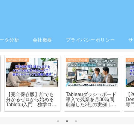
ータ分析
会社概要
プライバシーポリシー
サ
食品工場の分析・可視化
データ分析
【2026年版】Tableau
u
【食品工場経営者必
vs Power BI 徹底比較｜
を
見】Tableauで生産性を
中小企業はどちらを選
劇的に向上させるデー
ぶべきか
イ
タ可視化戦略
を