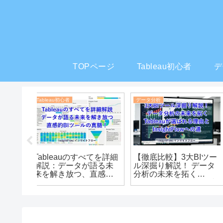
TOPページ
Tableau初心者
デ
Tableau初心者
データ分析
Tableauダッシュボード
誰でも
【2026年最新】Tablea
導入で残業を月30時間
始める
Desktop Free Edition
削減した3社の実例｜中
！独学ロー
専門家が徹底解説！有
小企業がデータ活用を
の裏技
料版との違い・Power
成功させる完全ロード
BI比較・導入メリット
マップ【2026年最新】
プロが本音レビュー