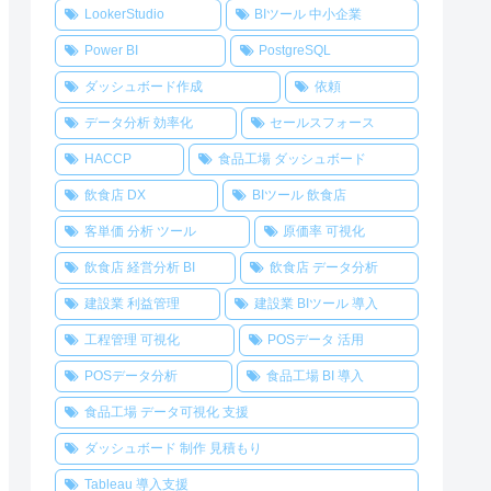
LookerStudio
BIツール 中小企業
Power BI
PostgreSQL
ダッシュボード作成
依頼
データ分析 効率化
セールスフォース
HACCP
食品工場 ダッシュボード
飲食店 DX
BIツール 飲食店
客単価 分析 ツール
原価率 可視化
飲食店 経営分析 BI
飲食店 データ分析
建設業 利益管理
建設業 BIツール 導入
工程管理 可視化
POSデータ 活用
POSデータ分析
食品工場 BI 導入
食品工場 データ可視化 支援
ダッシュボード 制作 見積もり
Tableau 導入支援