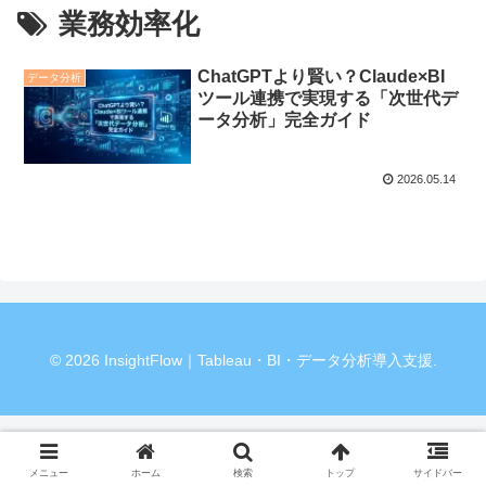
業務効率化
ChatGPTより賢い？Claude×BI
データ分析
ツール連携で実現する「次世代デ
ータ分析」完全ガイド
2026.05.14
© 2026 InsightFlow｜Tableau・BI・データ分析導入支援.
メニュー
ホーム
検索
トップ
サイドバー