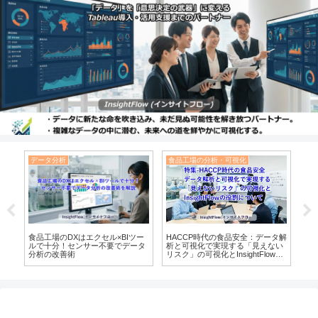
データ分析
食品工場の分析・可視化
デ
視
食品工場のDXはエクセル×BIツー
HACCP時代の食品安全：データ解
【2
デー
ルで十分！センサー不要でデータ
析と可視化で実現する「見えない
補
る
分析の改善術
リスク」の可視化とInsightFlowの
ガイ
役割